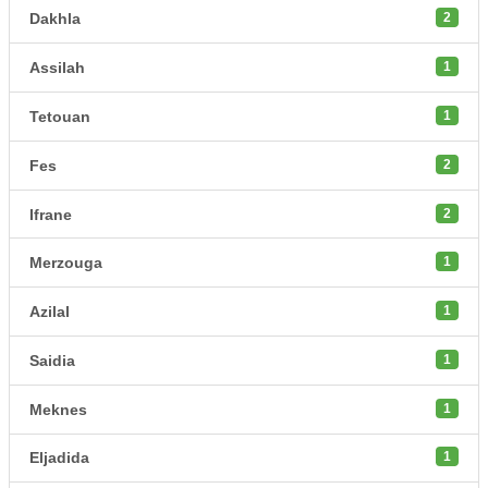
Dakhla
2
Assilah
1
Tetouan
1
Fes
2
Ifrane
2
Merzouga
1
Azilal
1
Saidia
1
Meknes
1
Eljadida
1