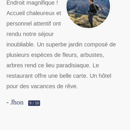
Un lieu exceptionnel
Accueil Exceptionnel,
bungalows
magnifiques et
chaleureux, service irréprochable,
personnel agréable et toujours souriant,
des excursions très bien organisées et des
surprises qui remplissent la vue! Rien à
dire, c'est un lieu parfait, je le conseille
vivement. Expérience à faire!
- Soukaina
8 / 10