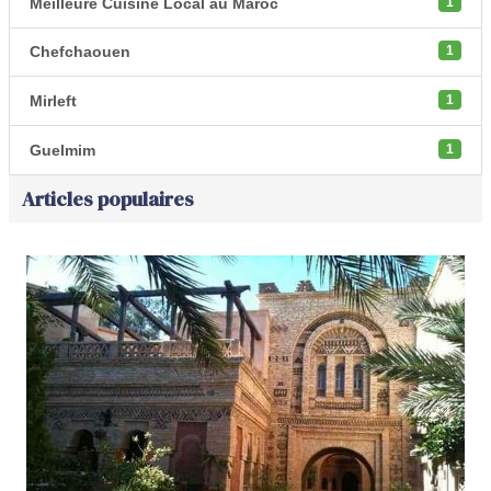
Meilleure Cuisine Local au Maroc
1
Chefchaouen
1
Mirleft
1
Guelmim
1
Articles populaires