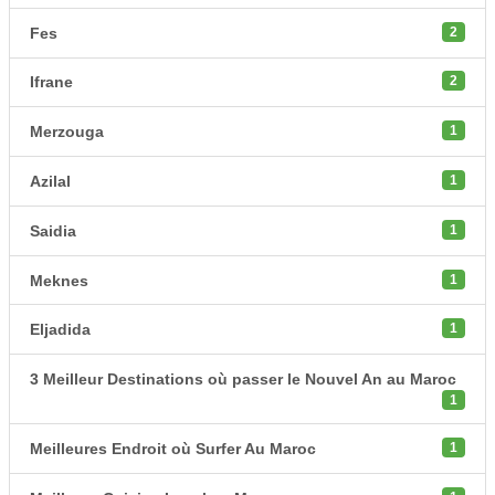
Fes
2
Ifrane
2
Merzouga
1
Azilal
1
Saidia
1
Meknes
1
Eljadida
1
3 Meilleur Destinations où passer le Nouvel An au Maroc
1
Meilleures Endroit où Surfer Au Maroc
1