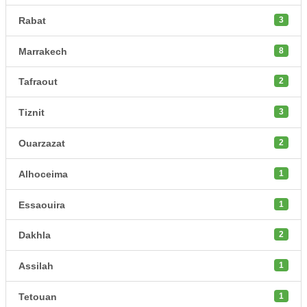
Rabat
3
Marrakech
8
Tafraout
2
Tiznit
3
Ouarzazat
2
Alhoceima
1
Essaouira
1
Dakhla
2
Assilah
1
Tetouan
1